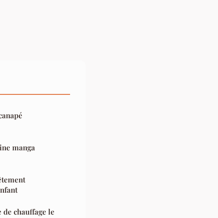
 canapé
rine manga
vêtement
enfant
 de chauffage le