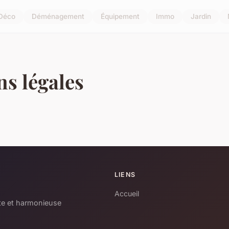
Déco
Déménagement
Équipement
Immo
Jardin
s légales
LIENS
Accueil
te et harmonieuse