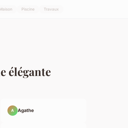
Maison
Piscine
Travaux
le élégante
Agathe
A