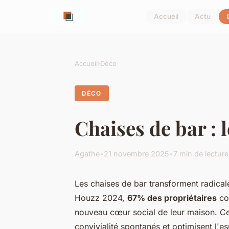
Accueil
Actu
Accueil
›
Déco
DÉCO
Chaises de bar : 
Agathe
•
21 novembre 2025
•
7 min de lecture
Les chaises de bar transforment radical
Houzz 2024,
67% des propriétaires
con
nouveau cœur social de leur maison. C
convivialité spontanés et optimisent l'e