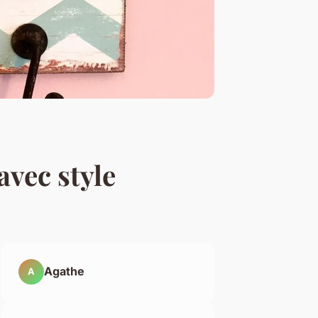
avec style
Agathe
A