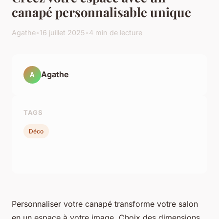
canapé personnalisable unique
Agathe
•
16 juillet 2025
•
4 min de lecture
Agathe
A
TAGS
Déco
Personnaliser votre canapé transforme votre salon
en un espace à votre image. Choix des dimensions,