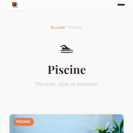
Accueil
› Piscine
🏊
Piscine
Piscines, spas et entretien
PISCINE