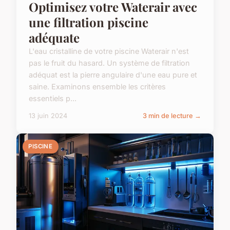
Optimisez votre Waterair avec
une filtration piscine
adéquate
L'eau cristalline de votre piscine Waterair n'est
pas le fruit du hasard. Un système de filtration
adéquat est la pierre angulaire d'une eau pure et
saine. Examinons ensemble les critères
essentiels p...
13 juin 2024
3 min de lecture →
PISCINE