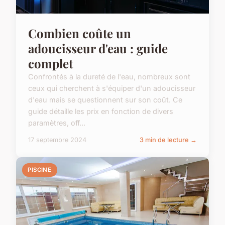
Combien coûte un
adoucisseur d'eau : guide
complet
Confrontés à la dureté de l'eau, nombreux sont
ceux qui cherchent à s'équiper d'un adoucisseur
d'eau mais se questionnent sur son coût. Ce
guide détaille les prix en fonction de divers
paramètres, off...
17 septembre 2024
3 min de lecture →
PISCINE