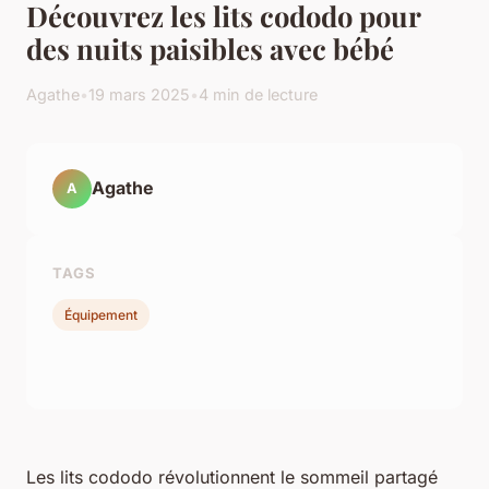
Découvrez les lits cododo pour
des nuits paisibles avec bébé
Agathe
•
19 mars 2025
•
4 min de lecture
Agathe
A
TAGS
Équipement
Les lits cododo révolutionnent le sommeil partagé