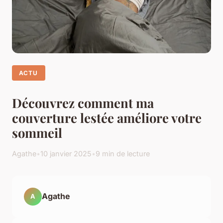
ACTU
Découvrez comment ma
couverture lestée améliore votre
sommeil
Agathe
•
10 janvier 2025
•
9 min de lecture
Agathe
A