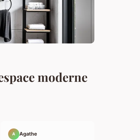
n espace moderne
Agathe
A