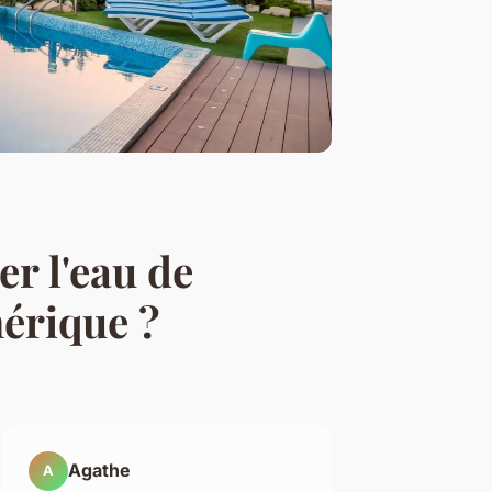
er l'eau de
hérique ?
Agathe
A