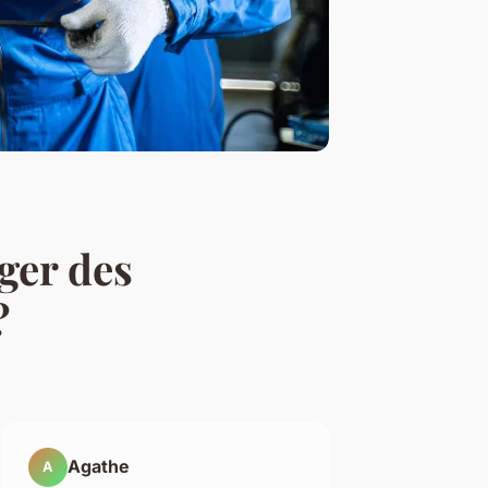
ger des
?
Agathe
A