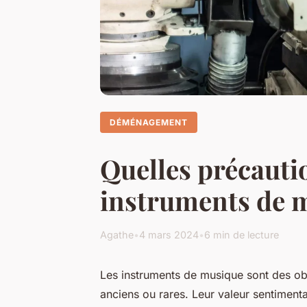
DÉMÉNAGEMENT
Quelles précaut
instruments de m
Agathe
•
4 mars 2024
•
6 min de lecture
Les instruments de musique sont des obje
anciens ou rares. Leur valeur sentimental