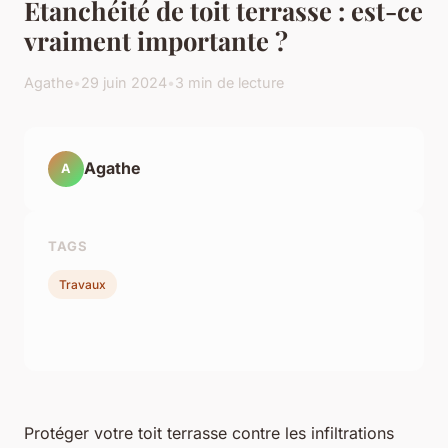
Etanchéité de toit terrasse : est-ce
vraiment importante ?
Agathe
•
29 juin 2024
•
3 min de lecture
Agathe
A
TAGS
Travaux
Protéger votre toit terrasse contre les infiltrations