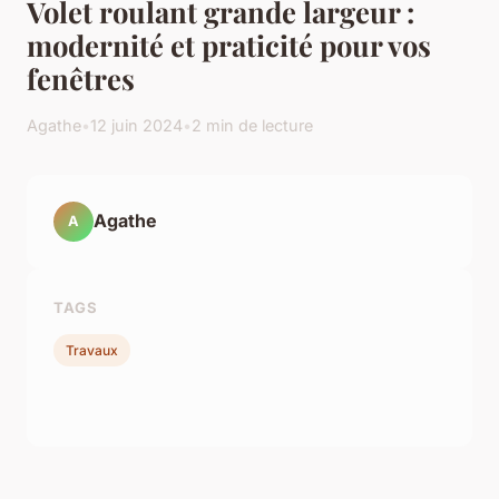
Volet roulant grande largeur :
modernité et praticité pour vos
fenêtres
Agathe
•
12 juin 2024
•
2 min de lecture
Agathe
A
TAGS
Travaux