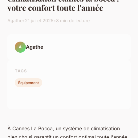
votre confort toute l'année
Agathe
•
21 juillet 2025
•
8 min de lecture
Agathe
A
TAGS
Équipement
À Cannes La Bocca, un système de climatisation
bien choisi garantit un confort optimal toute l'année,