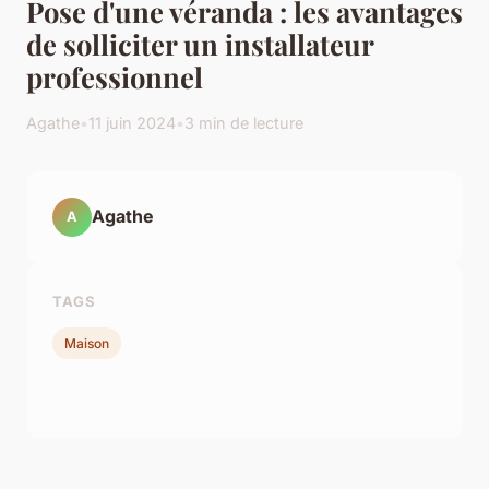
Pose d'une véranda : les avantages
de solliciter un installateur
professionnel
Agathe
•
11 juin 2024
•
3 min de lecture
Agathe
A
TAGS
Maison