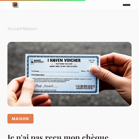
Accueil
›
Maison
MAISON
Je n'ai pas reçu mon chèque